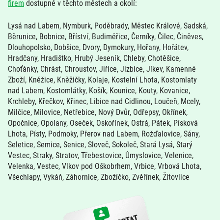
firem
dostupné v těchto městech a okolí:
Lysá nad Labem, Nymburk, Poděbrady, Městec Králové, Sadská,
Běrunice, Bobnice, Bříství, Budiměřice, Černíky, Čilec, Činěves,
Dlouhopolsko, Dobšice, Dvory, Dymokury, Hořany, Hořátev,
Hradčany, Hradištko, Hrubý Jeseník, Chleby, Chotěšice,
Choťánky, Chrást, Chroustov, Jiřice, Jizbice, Jíkev, Kamenné
Zboží, Kněžice, Kněžičky, Kolaje, Kostelní Lhota, Kostomlaty
nad Labem, Kostomlátky, Košík, Kounice, Kouty, Kovanice,
Krchleby, Křečkov, Křinec, Libice nad Cidlinou, Loučeň, Mcely,
Milčice, Milovice, Netřebice, Nový Dvůr, Odřepsy, Okřínek,
Opočnice, Opolany, Oseček, Oskořínek, Ostrá, Pátek, Písková
Lhota, Písty, Podmoky, Přerov nad Labem, Rožďalovice, Sány,
Seletice, Semice, Senice, Sloveč, Sokoleč, Stará Lysá, Starý
Vestec, Straky, Stratov, Třebestovice, Úmyslovice, Velenice,
Velenka, Vestec, Vlkov pod Oškobrhem, Vrbice, Vrbová Lhota,
Všechlapy, Vykáň, Záhornice, Zbožíčko, Zvěřínek, Žitovlice