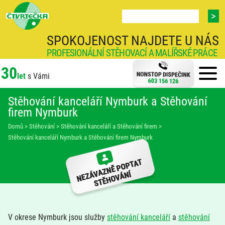
SPOKOJENOST NAJDETE U NÁS
PROFESIONÁLNÍ STĚHOVACÍ A MALÍŘSKÉ PRÁCE
30
let
s Vámi
Stěhování kanceláří Nymburk a Stěhování
firem Nymburk
Domů
>
Stěhování
>
Stěhování kanceláří a Stěhování firem
>
Stěhování kanceláří Nymburk a Stěhování firem Nymburk
V okrese Nymburk jsou služby
stěhování kanceláří
a
stěhování