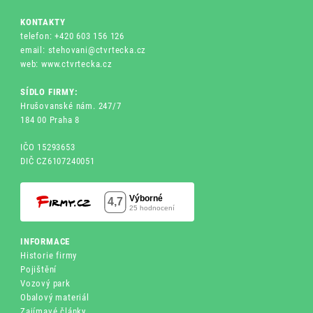
KONTAKTY
telefon: +420 603 156 126
email: stehovani@ctvrtecka.cz
web: www.ctvrtecka.cz
SÍDLO FIRMY:
Hrušovanské nám. 247/7
184 00 Praha 8
IČO 15293653
DIČ CZ6107240051
INFORMACE
Historie firmy
Pojištění
Vozový park
Obalový materiál
Zajímavé články