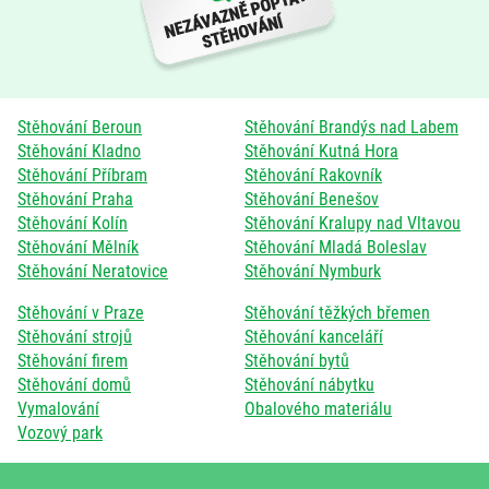
Stěhování Beroun
Stěhování Brandýs nad Labem
Stěhování Kladno
Stěhování Kutná Hora
Stěhování Příbram
Stěhování Rakovník
Stěhování Praha
Stěhování Benešov
Stěhování Kolín
Stěhování Kralupy nad Vltavou
Stěhování Mělník
Stěhování Mladá Boleslav
Stěhování Neratovice
Stěhování Nymburk
Stěhování v Praze
Stěhování těžkých břemen
Stěhování strojů
Stěhování kanceláří
Stěhování firem
Stěhování bytů
Stěhování domů
Stěhování nábytku
Vymalování
Obalového materiálu
Vozový park