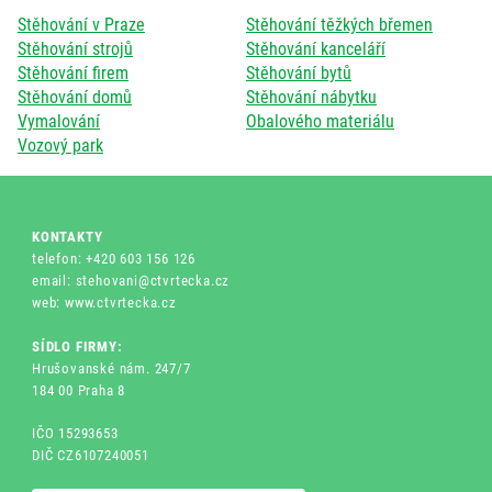
Stěhování v Praze
Stěhování těžkých břemen
Stěhování strojů
Stěhování kanceláří
Stěhování firem
Stěhování bytů
Stěhování domů
Stěhování nábytku
Vymalování
Obalového materiálu
Vozový park
KONTAKTY
telefon: +420 603 156 126
email: stehovani@ctvrtecka.cz
web: www.ctvrtecka.cz
SÍDLO FIRMY:
Hrušovanské nám. 247/7
184 00 Praha 8
IČO 15293653
DIČ CZ6107240051