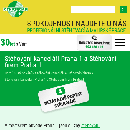
SPOKOJENOST NAJDETE U NÁS
PROFESIONÁLNÍ STĚHOVACÍ A MALÍŘSKÉ PRÁCE
30
let
s Vámi
Stěhování kanceláří Praha 1 a Stěhování
firem Praha 1
Domů
>
Stěhování
>
Stěhování kanceláří a Stěhování firem
>
Stěhování kanceláří Praha 1 a Stěhování firem Praha 1
V městském obvodě Praha 1 jsou služby
stěhování