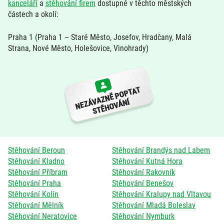
kanceláří
a
stěhování firem
dostupné v těchto městských
částech a okolí:
Praha 1 (Praha 1 – Staré Město, Josefov, Hradčany, Malá
Strana, Nové Město, Holešovice, Vinohrady)
Stěhování Beroun
Stěhování Brandýs nad Labem
Stěhování Kladno
Stěhování Kutná Hora
Stěhování Příbram
Stěhování Rakovník
Stěhování Praha
Stěhování Benešov
Stěhování Kolín
Stěhování Kralupy nad Vltavou
Stěhování Mělník
Stěhování Mladá Boleslav
Stěhování Neratovice
Stěhování Nymburk