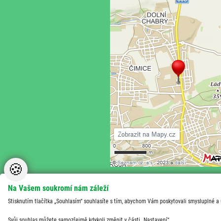
🍪
Na Vašem soukromí nám záleží
Stisknutím tlačítka „Souhlasím“ souhlasíte s tím, abychom Vám poskytovali smysluplné a
Svůj souhlas můžete samozřejmě kdykoli změnit v části „Nastavení“.