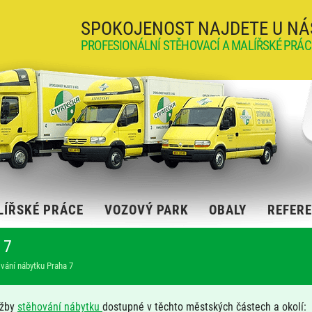
SPOKOJENOST NAJDETE U NÁ
PROFESIONÁLNÍ STĚHOVACÍ A MALÍŘSKÉ PRÁC
LÍŘSKÉ PRÁCE
VOZOVÝ PARK
OBALY
REFER
 7
vání nábytku Praha 7
užby
stěhování nábytku
dostupné v těchto městských částech a okolí: