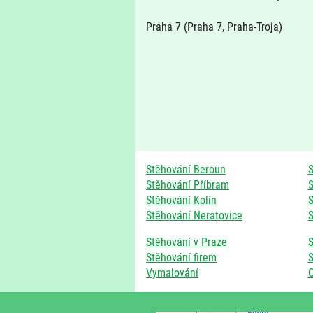
Praha 7 (Praha 7, Praha-Troja)
Stěhování Beroun
S
Stěhování Příbram
S
Stěhování Kolín
S
Stěhování Neratovice
S
Stěhování v Praze
S
Stěhování firem
S
Vymalování
O