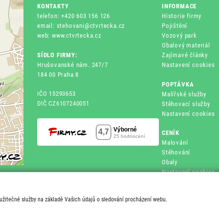
KONTAKTY
INFORMACE
telefon: +420 603 156 126
Historie firmy
email: stehovani@ctvrtecka.cz
Pojištění
web: www.ctvrtecka.cz
Vozový park
Obalový materiál
SÍDLO FIRMY:
Zajímavé články
Hrušovanské nám. 247/7
Nastavení cookies
184 00 Praha 8
POPTÁVKA
IČO 15293653
Malířské služby
DIČ CZ6107240051
Stěhovací služby
Nastavení cookies
CENÍK
Malování
Stěhování
Obaly
Nastavení cookies
 užitečné služby na základě Vašich údajů o sledování procházení webu.