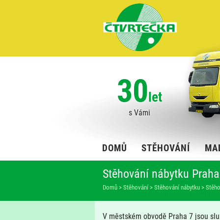
30
let
s Vámi
DOMŮ
STĚHOVÁNÍ
MA
Stěhování nábytku Praha
Domů
>
Stěhování
>
Stěhování nábytku
>
Stěho
V městském obvodě Praha 7 jsou sl