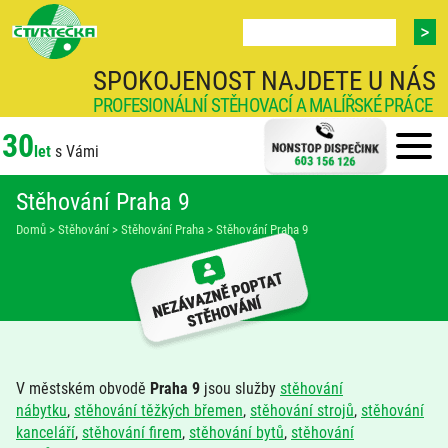
SPOKOJENOST NAJDETE U NÁS
PROFESIONÁLNÍ STĚHOVACÍ A MALÍŘSKÉ PRÁCE
30
let
s Vámi
Stěhování Praha 9
Domů
>
Stěhování
>
Stěhování Praha
>
Stěhování Praha 9
V městském obvodě
Praha 9
jsou služby
stěhování
nábytku
,
stěhování těžkých břemen
,
stěhování strojů
,
stěhování
kanceláří
,
stěhování firem
,
stěhování bytů
,
stěhování