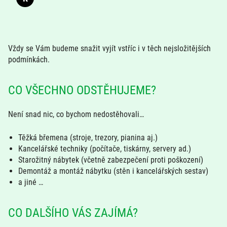
Vždy se Vám budeme snažit vyjít vstříc i v těch nejsložitějších
podmínkách.
CO VŠECHNO ODSTĚHUJEME?
Není snad nic, co bychom nedostěhovali…
Těžká břemena (stroje, trezory, pianina aj.)
Kancelářské techniky (počítače, tiskárny, servery ad.)
Starožitný nábytek (včetně zabezpečení proti poškození)
Demontáž a montáž nábytku (stěn i kancelářských sestav)
a jiné …
CO DALŠÍHO VÁS ZAJÍMÁ?