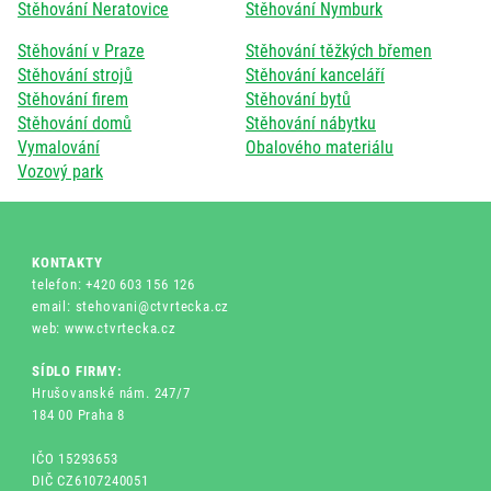
Stěhování Neratovice
Stěhování Nymburk
Stěhování v Praze
Stěhování těžkých břemen
Stěhování strojů
Stěhování kanceláří
Stěhování firem
Stěhování bytů
Stěhování domů
Stěhování nábytku
Vymalování
Obalového materiálu
Vozový park
KONTAKTY
telefon: +420 603 156 126
email: stehovani@ctvrtecka.cz
web: www.ctvrtecka.cz
SÍDLO FIRMY:
Hrušovanské nám. 247/7
184 00 Praha 8
IČO 15293653
DIČ CZ6107240051